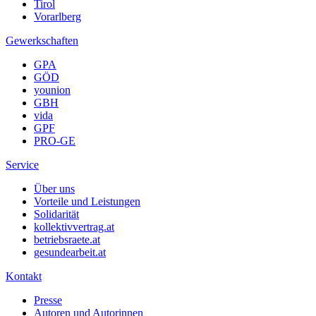
Tirol
Vorarlberg
Gewerkschaften
GPA
GÖD
younion
GBH
vida
GPF
PRO-GE
Service
Über uns
Vorteile und Leistungen
Solidarität
kollektivvertrag.at
betriebsraete.at
gesundearbeit.at
Kontakt
Presse
Autoren und Autorinnen