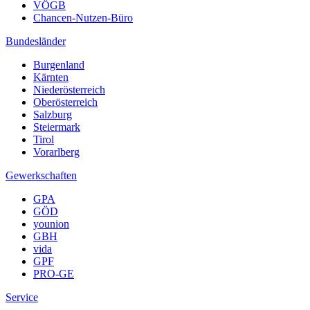
VÖGB
Chancen-Nutzen-Büro
Bundesländer
Burgenland
Kärnten
Niederösterreich
Oberösterreich
Salzburg
Steiermark
Tirol
Vorarlberg
Gewerkschaften
GPA
GÖD
younion
GBH
vida
GPF
PRO-GE
Service