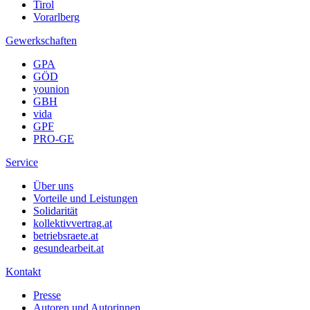
Tirol
Vorarlberg
Gewerkschaften
GPA
GÖD
younion
GBH
vida
GPF
PRO-GE
Service
Über uns
Vorteile und Leistungen
Solidarität
kollektivvertrag.at
betriebsraete.at
gesundearbeit.at
Kontakt
Presse
Autoren und Autorinnen