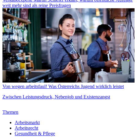
weit mehr sind als reine Preisfragen
Von wegen arbeitsfaul! Was Österreichs Jugend wirklich leistet
Zwischen Leistungsdruck, Nebenjob und Existenzangst
Themen
Arbeitsmarkt
Arbeitsrecht
Gesundheit & Pflege