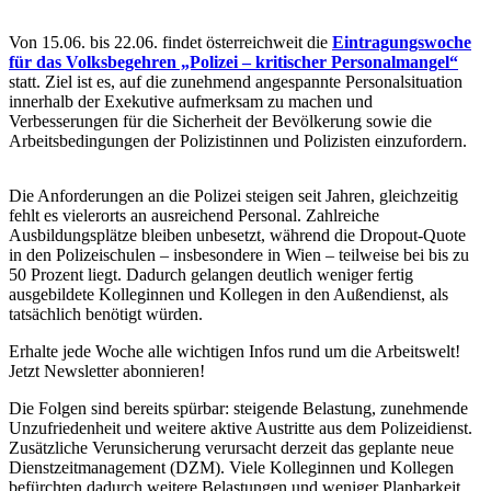
Von 15.06. bis 22.06. findet österreichweit die
Eintragungswoche
für das Volksbegehren „Polizei – kritischer Personalmangel“
statt. Ziel ist es, auf die zunehmend angespannte Personalsituation
innerhalb der Exekutive aufmerksam zu machen und
Verbesserungen für die Sicherheit der Bevölkerung sowie die
Arbeitsbedingungen der Polizistinnen und Polizisten einzufordern.
Die Anforderungen an die Polizei steigen seit Jahren, gleichzeitig
fehlt es vielerorts an ausreichend Personal. Zahlreiche
Ausbildungsplätze bleiben unbesetzt, während die Dropout-Quote
in den Polizeischulen – insbesondere in Wien – teilweise bei bis zu
50 Prozent liegt. Dadurch gelangen deutlich weniger fertig
ausgebildete Kolleginnen und Kollegen in den Außendienst, als
tatsächlich benötigt würden.
Erhalte jede Woche alle wichtigen Infos rund um die Arbeitswelt!
Jetzt Newsletter abonnieren!
Die Folgen sind bereits spürbar: steigende Belastung, zunehmende
Unzufriedenheit und weitere aktive Austritte aus dem Polizeidienst.
Zusätzliche Verunsicherung verursacht derzeit das geplante neue
Dienstzeitmanagement (DZM). Viele Kolleginnen und Kollegen
befürchten dadurch weitere Belastungen und weniger Planbarkeit.