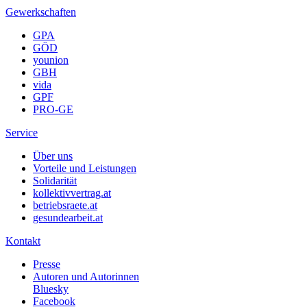
Gewerkschaften
GPA
GÖD
younion
GBH
vida
GPF
PRO-GE
Service
Über uns
Vorteile und Leistungen
Solidarität
kollektivvertrag.at
betriebsraete.at
gesundearbeit.at
Kontakt
Presse
Autoren und Autorinnen
Bluesky
Facebook