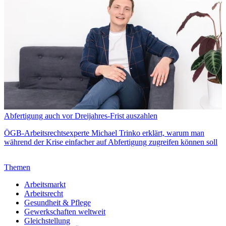
Abfertigung auch vor Dreijahres-Frist auszahlen
ÖGB-Arbeitsrechtsexperte Michael Trinko erklärt, warum man
während der Krise einfacher auf Abfertigung zugreifen können soll
Themen
Arbeitsmarkt
Arbeitsrecht
Gesundheit & Pflege
Gewerkschaften weltweit
Gleichstellung