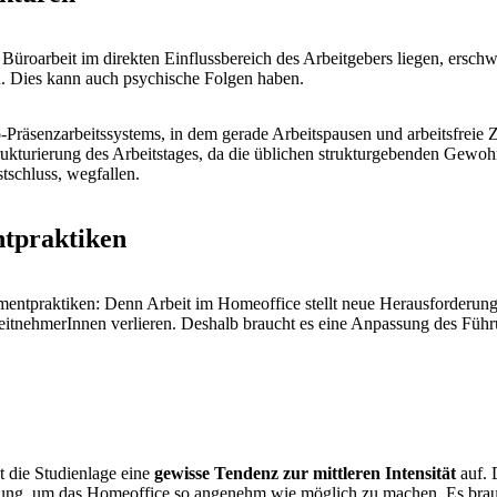
 Büroarbeit im direkten Einflussbereich des Arbeitgebers liegen, ersch
en. Dies kann auch psychische Folgen haben.
-Präsenzarbeitssystems, in dem gerade Arbeitspausen und arbeitsfreie
strukturierung des Arbeitstages, da die üblichen strukturgebenden Gewo
tschluss, wegfallen.
tpraktiken
ntpraktiken: Denn Arbeit im Homeoffice stellt neue Herausforderunge
rbeitnehmerInnen verlieren. Deshalb braucht es eine Anpassung des Fü
t die Studienlage eine
gewisse Tendenz zur mittleren Intensität
auf. 
ügung, um das Homeoffice so angenehm wie möglich zu machen. Es brau