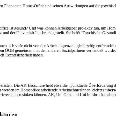
uen Phänomen Home-Office und seinen Auswirkungen auf die psychisc
fice ist gesund? Und was können Arbeitgeber pro-aktiv tun, um Homeo
z und der Universität Innsbruck gestellt. Sie heißt “Psychische Gesu
önnen sich viele nicht von der Arbeit abgrenzen, gleichzeitig entfrem
vom ÖGB gemeinsam mit den anderen Sozialpartnern verhandelt wurde, ab
ch Rechtssicherheit haben.
 belasten. Die AK-Broschüre hebt etwa die „punktuelle Überforderung
h werden im Homeoffice arbeitende ArbeitnehmerInnen
leichter über
rierechancen sinken können. AK, Uni Graz und Uni Innsbruck mahne
kturen