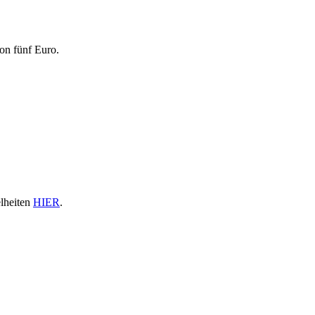
von fünf Euro.
elheiten
HIER
.