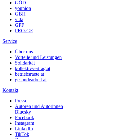
GÖD
younion
GBH
vida
GPF
PRO-GE
Service
Über uns
Vorteile und Leistungen
Solidarität
kollektivvertrag.at
betriebsraete.at
gesundearbeit.at
Kontakt
Presse
Autoren und Autorinnen
Bluesky
Facebook
Instagram
LinkedIn
TikTok