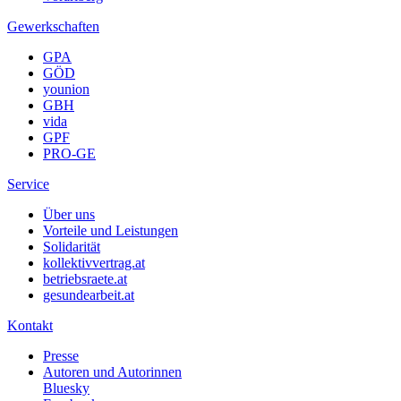
Gewerkschaften
GPA
GÖD
younion
GBH
vida
GPF
PRO-GE
Service
Über uns
Vorteile und Leistungen
Solidarität
kollektivvertrag.at
betriebsraete.at
gesundearbeit.at
Kontakt
Presse
Autoren und Autorinnen
Bluesky