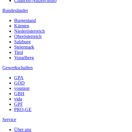
Chancen-Nutzen-Büro
Bundesländer
Burgenland
Kärnten
Niederösterreich
Oberösterreich
Salzburg
Steiermark
Tirol
Vorarlberg
Gewerkschaften
GPA
GÖD
younion
GBH
vida
GPF
PRO-GE
Service
Über uns