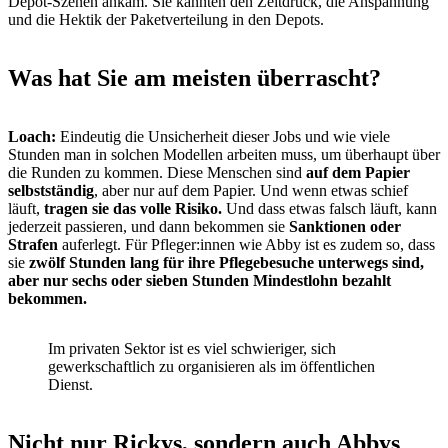
Depot-Szenen ankam. Sie kannten den Zeitdruck, die Anspannung
und die Hektik der Paketverteilung in den Depots.
Was hat Sie am meisten überrascht?
Loach:
Eindeutig die Unsicherheit dieser Jobs und wie viele
Stunden man in solchen Modellen arbeiten muss, um überhaupt über
die Runden zu kommen. Diese Menschen sind
auf dem Papier
selbstständig
, aber nur auf dem Papier. Und wenn etwas schief
läuft,
tragen sie das volle Risiko.
Und dass etwas falsch läuft, kann
jederzeit passieren, und dann bekommen sie
Sanktionen oder
Strafen
auferlegt. Für Pfleger:innen wie Abby ist es zudem so, dass
sie
zwölf Stunden lang für ihre Pflegebesuche unterwegs sind,
aber nur sechs oder sieben Stunden Mindestlohn bezahlt
bekommen.
Im privaten Sektor ist es viel schwieriger, sich
gewerkschaftlich zu organisieren als im öffentlichen
Dienst.
Nicht nur Rickys, sondern auch Abbys