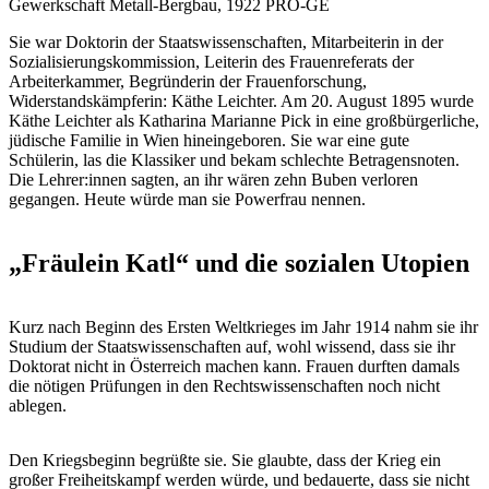
Gewerkschaft Metall-Bergbau, 1922
PRO-GE
Sie war Doktorin der Staatswissenschaften, Mitarbeiterin in der
Sozialisierungskommission, Leiterin des Frauenreferats der
Arbeiterkammer, Begründerin der Frauenforschung,
Widerstandskämpferin: Käthe Leichter. Am 20. August 1895 wurde
Käthe Leichter als Katharina Marianne Pick in eine großbürgerliche,
jüdische Familie in Wien hineingeboren. Sie war eine gute
Schülerin, las die Klassiker und bekam schlechte Betragensnoten.
Die Lehrer:innen sagten, an ihr wären zehn Buben verloren
gegangen. Heute würde man sie Powerfrau nennen.
„Fräulein Katl“ und die sozialen Utopien
Kurz nach Beginn des Ersten Weltkrieges im Jahr 1914 nahm sie ihr
Studium der Staatswissenschaften auf, wohl wissend, dass sie ihr
Doktorat nicht in Österreich machen kann. Frauen durften damals
die nötigen Prüfungen in den Rechtswissenschaften noch nicht
ablegen.
Den Kriegsbeginn begrüßte sie. Sie glaubte, dass der Krieg ein
großer Freiheitskampf werden würde, und bedauerte, dass sie nicht