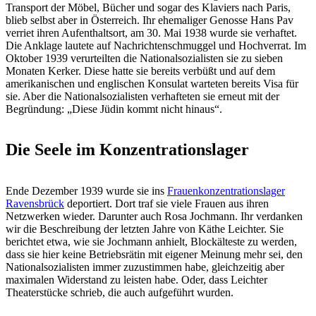
Transport der Möbel, Bücher und sogar des Klaviers nach Paris,
blieb selbst aber in Österreich. Ihr ehemaliger Genosse Hans Pav
verriet ihren Aufenthaltsort, am 30. Mai 1938 wurde sie verhaftet.
Die Anklage lautete auf Nachrichtenschmuggel und Hochverrat. Im
Oktober 1939 verurteilten die Nationalsozialisten sie zu sieben
Monaten Kerker. Diese hatte sie bereits verbüßt und auf dem
amerikanischen und englischen Konsulat warteten bereits Visa für
sie. Aber die Nationalsozialisten verhafteten sie erneut mit der
Begründung: „Diese Jüdin kommt nicht hinaus“.
Die Seele im Konzentrationslager
Ende Dezember 1939 wurde sie ins
Frauenkonzentrationslager
Ravensbrück
deportiert. Dort traf sie viele Frauen aus ihren
Netzwerken wieder. Darunter auch Rosa Jochmann. Ihr verdanken
wir die Beschreibung der letzten Jahre von Käthe Leichter. Sie
berichtet etwa, wie sie Jochmann anhielt, Blockälteste zu werden,
dass sie hier keine Betriebsrätin mit eigener Meinung mehr sei, den
Nationalsozialisten immer zuzustimmen habe, gleichzeitig aber
maximalen Widerstand zu leisten habe. Oder, dass Leichter
Theaterstücke schrieb, die auch aufgeführt wurden.