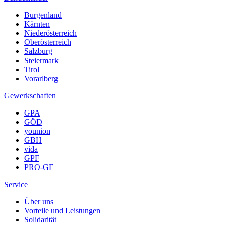
Burgenland
Kärnten
Niederösterreich
Oberösterreich
Salzburg
Steiermark
Tirol
Vorarlberg
Gewerkschaften
GPA
GÖD
younion
GBH
vida
GPF
PRO-GE
Service
Über uns
Vorteile und Leistungen
Solidarität