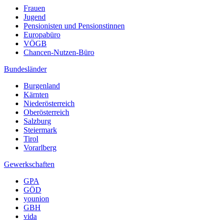
Frauen
Jugend
Pensionisten und Pensionstinnen
Europabüro
VÖGB
Chancen-Nutzen-Büro
Bundesländer
Burgenland
Kärnten
Niederösterreich
Oberösterreich
Salzburg
Steiermark
Tirol
Vorarlberg
Gewerkschaften
GPA
GÖD
younion
GBH
vida