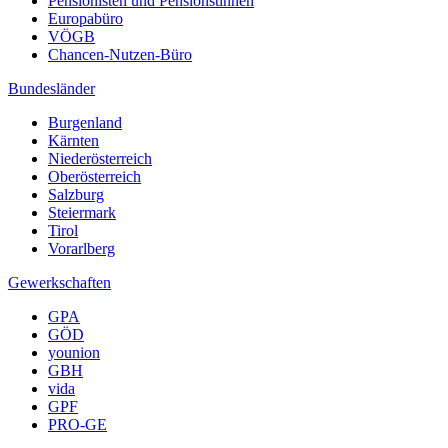
Pensionisten und Pensionstinnen
Europabüro
VÖGB
Chancen-Nutzen-Büro
Bundesländer
Burgenland
Kärnten
Niederösterreich
Oberösterreich
Salzburg
Steiermark
Tirol
Vorarlberg
Gewerkschaften
GPA
GÖD
younion
GBH
vida
GPF
PRO-GE