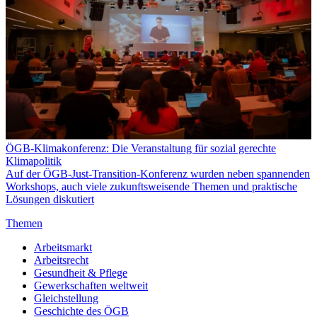
ÖGB-Klimakonferenz: Die Veranstaltung für sozial gerechte
Klimapolitik
Auf der ÖGB-Just-Transition-Konferenz wurden neben spannenden
Workshops, auch viele zukunftsweisende Themen und praktische
Lösungen diskutiert
Themen
Arbeitsmarkt
Arbeitsrecht
Gesundheit & Pflege
Gewerkschaften weltweit
Gleichstellung
Geschichte des ÖGB