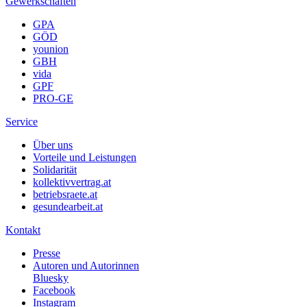
Gewerkschaften
GPA
GÖD
younion
GBH
vida
GPF
PRO-GE
Service
Über uns
Vorteile und Leistungen
Solidarität
kollektivvertrag.at
betriebsraete.at
gesundearbeit.at
Kontakt
Presse
Autoren und Autorinnen
Bluesky
Facebook
Instagram