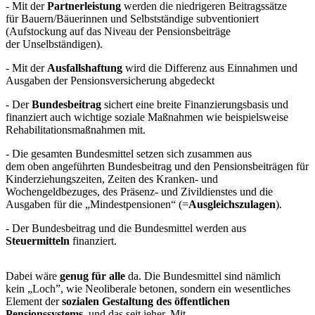
- Mit der
Partnerleistung
werden die niedrigeren Beitragssätze
für Bauern/Bäuerinnen und Selbstständige subventioniert
(Aufstockung auf das Niveau der Pensionsbeiträge
der Unselbständigen).
- Mit der
Ausfallshaftung
wird die Differenz aus Einnahmen und
Ausgaben der Pensionsversicherung abgedeckt
- Der
Bundesbeitrag
sichert eine breite Finanzierungsbasis und
finanziert auch wichtige soziale Maßnahmen wie beispielsweise
Rehabilitationsmaßnahmen mit.
- Die gesamten Bundesmittel setzen sich zusammen aus
dem oben angeführten Bundesbeitrag und den Pensionsbeiträgen für
Kinderziehungszeiten, Zeiten des Kranken- und
Wochengeldbezuges, des Präsenz- und Zivildienstes und die
Ausgaben für die „Mindestpensionen“ (=
Ausgleichszulagen
).
- Der Bundesbeitrag und die Bundesmittel werden aus
Steuermitteln
finanziert.
Dabei wäre
genug für alle
da. Die Bundesmittel sind nämlich
kein „Loch”, wie Neoliberale betonen, sondern ein wesentliches
Element der
sozialen Gestaltung des öffentlichen
Pensionssystems
, und das seit jeher. Mit