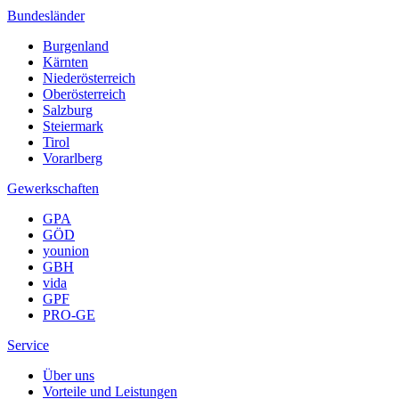
Bundesländer
Burgenland
Kärnten
Niederösterreich
Oberösterreich
Salzburg
Steiermark
Tirol
Vorarlberg
Gewerkschaften
GPA
GÖD
younion
GBH
vida
GPF
PRO-GE
Service
Über uns
Vorteile und Leistungen