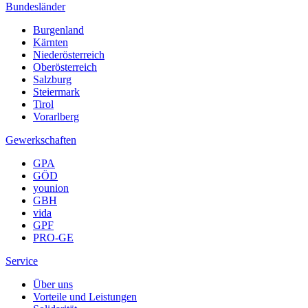
Bundesländer
Burgenland
Kärnten
Niederösterreich
Oberösterreich
Salzburg
Steiermark
Tirol
Vorarlberg
Gewerkschaften
GPA
GÖD
younion
GBH
vida
GPF
PRO-GE
Service
Über uns
Vorteile und Leistungen