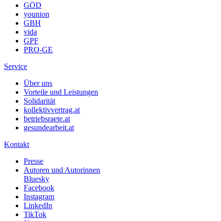
GÖD
younion
GBH
vida
GPF
PRO-GE
Service
Über uns
Vorteile und Leistungen
Solidarität
kollektivvertrag.at
betriebsraete.at
gesundearbeit.at
Kontakt
Presse
Autoren und Autorinnen
Bluesky
Facebook
Instagram
LinkedIn
TikTok