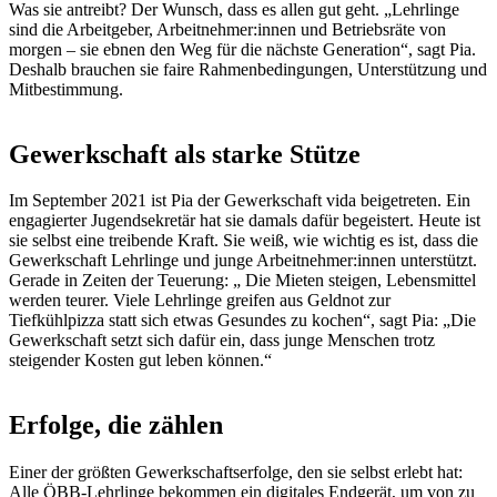
Was sie antreibt? Der Wunsch, dass es allen gut geht. „Lehrlinge
sind die Arbeitgeber,
Arbeitnehmer:innen
und Betriebsräte von
morgen – sie ebnen den Weg für die nächste Generation“, sagt Pia.
Deshalb brauchen sie faire Rahmenbedingungen, Unterstützung und
Mitbestimmung.
Gewerkschaft als starke Stütze
Im September 2021 ist Pia der Gewerkschaft
vida
beigetreten. Ein
engagierter Jugendsekretär hat sie damals dafür begeistert. Heute ist
sie selbst eine treibende Kraft. Sie weiß, wie wichtig es ist, dass die
Gewerkschaft Lehrlinge und junge
Arbeitnehmer:innen
unterstützt.
Gerade in Zeiten der Teuerung:
„
Die
Mieten steigen, Lebensmittel
werden teurer. Viele Lehrlinge greifen aus Geldnot zur
Tiefkühlpizza
statt sich etwas Gesundes zu kochen“, sagt Pia: „Die
Gewerkschaft setzt sich dafür ein, dass junge Menschen trotz
steigender Kosten gut leben können.“
Erfolge, die zählen
Einer der größten Gewerkschaftserfolge, den sie selbst erlebt hat:
Alle ÖBB-Lehrlinge bekommen ein digitales Endgerät, um von zu