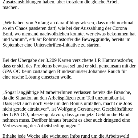
Zusatzausbildungen haben, aber trotzdem die gleiche Arbeit
machen.
„Wir haben von Anfang an darauf hingewiesen, dass nicht nochmal
so ein Chaos passieren darf, wie bei der Auszahlung der Corona-
Boni, wo niemand nachvollziehen konnte, wer etwas bekommen hat
und warum“, erklärt Rohrmanstorfer die Beweggründe, bereits im
September eine Unterschriften-Initiative zu starten.
Bei der Übergabe der 3.209 Karten versicherte LR Hattmansdorfer,
dass er sich des Problems bewusst sei und er sich gemeinsam mit der
GPA OÖ beim zuständigen Bundesminister Johannes Rauch für
eine rasche Lösung einsetzen wolle.
„Sogar langjährige MitarbeiterInnen verlassen bereits die Branche,
da die Situation an den Arbeitsplätzen zum Teil unzumutbar ist.
Dass jetzt auch noch viele um den Bonus umfallen, macht die Jobs
nicht gerade attraktiver“, ist Wolfgang Gerstmayer, Geschäftsführer
der GPA OÖ, überzeugt davon, dass „man jetzt Geld in die Hand
nehmen muss. Darüber hinaus braucht es aber auch dringend eine
Verbesserung der Arbeitsbedingungen.“
Erhalte jede Woche alle wichtigen Infos rund um die Arbeitswelt!