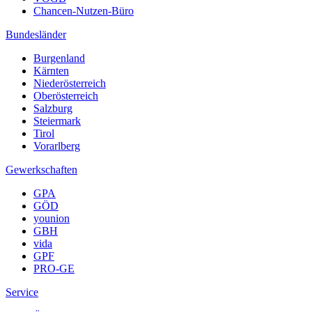
Chancen-Nutzen-Büro
Bundesländer
Burgenland
Kärnten
Niederösterreich
Oberösterreich
Salzburg
Steiermark
Tirol
Vorarlberg
Gewerkschaften
GPA
GÖD
younion
GBH
vida
GPF
PRO-GE
Service