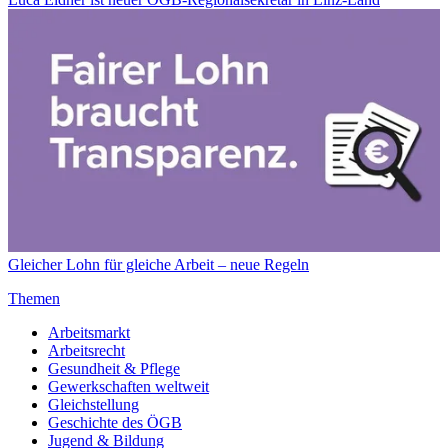
Gleicher Lohn für gleiche Arbeit – neue Regeln
Themen
Arbeitsmarkt
Arbeitsrecht
Gesundheit & Pflege
Gewerkschaften weltweit
Gleichstellung
Geschichte des ÖGB
Jugend & Bildung