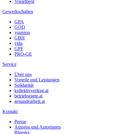
Vorarlberg
Gewerkschaften
GPA
GÖD
younion
GBH
vida
GPF
PRO-GE
Service
Über uns
Vorteile und Leistungen
Solidarität
kollektivvertrag.at
betriebsraete.at
gesundearbeit.at
Kontakt
Presse
Autoren und Autorinnen
Bluesky