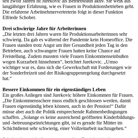
seit zwölf Jahren ist Jurekovic als Betriebsrätin aktiv. Sie weiß aus
langjähriger Erfahrung, wie es Frauen in Produktionsbetrieben geht.
Die erfahrene Arbeitnehmervertreterin folgt in dieser Funktion
Elfriede Schober.
Drei schwierige Jahre für Arbeiterinnen
„Die letzten drei Jahren waren für Produktionsarbeiterinnen sehr
schwierig. Da gab es während der Pandemie kein Homeoffice. Die
Frauen standen trotz Angst um ihre Gesundheit jeden Tag in den
Betrieben, auch schwangere Frauen hatten keine Chance auf
Freistellung. Zudem mussten viele Frauen Einkommenseinbußen
wegen Kurzarbeit hinnehmen“, berichtet Jurekovic. „Umso
wichtiger war es, dass sich die Gewerkschaft mit Forderungen wie
der Sonderfreizeit und der Risikogruppenregelung durchgesetzt
hat.“
Bessere Einkommen für ein eigenständiges Leben
Ein großes Anliegen sind Jurekovic höhere Einkommen für Frauen.
„Die Einkommensschere muss endlich geschlossen werden, damit
Frauen eigenständig leben können, auch in der Pension!“ Dafür
müsse aber auch die Politik entsprechende Rahmenbedingungen
schaffen. „Solange es keine ausreichend geöffneten Kinderbildungs-
und -betreuungseinrichtungen gibt, ist es gerade für Mütter im
Schichtdienst sehr schwierig, einer Vollzeitarbeit nachzugehen.“