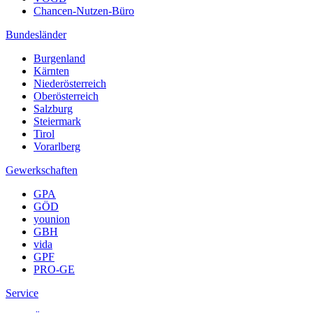
Chancen-Nutzen-Büro
Bundesländer
Burgenland
Kärnten
Niederösterreich
Oberösterreich
Salzburg
Steiermark
Tirol
Vorarlberg
Gewerkschaften
GPA
GÖD
younion
GBH
vida
GPF
PRO-GE
Service