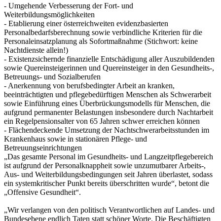
- Umgehende Verbesserung der Fort- und
Weiterbildungsmöglichkeiten
- Etablierung einer österreichweiten evidenzbasierten
Personalbedarfsberechnung sowie verbindliche Kriterien für die
Personaleinsatzplanung als Sofortmaßnahme (Stichwort: keine
Nachtdienste allein!)
- Existenzsichernde finanzielle Entschädigung aller Auszubildenden
sowie Quereinsteigerinnen und Quereinsteiger in den Gesundheits-,
Betreuungs- und Sozialberufen
- Anerkennung von berufsbedingter Arbeit an kranken,
beeinträchtigten und pflegebedürftigen Menschen als Schwerarbeit
sowie Einführung eines Überbrückungsmodells für Menschen, die
aufgrund permanenter Belastungen insbesondere durch Nachtarbeit
ein Regelpensionsalter von 65 Jahren schwer erreichen können
- Flächendeckende Umsetzung der Nachtschwerarbeitsstunden im
Krankenhaus sowie in stationären Pflege- und
Betreuungseinrichtungen
„Das gesamte Personal im Gesundheits- und Langzeitpflegebereich
ist aufgrund der Personalknappheit sowie unzumutbarer Arbeits-,
Aus- und Weiterbildungsbedingungen seit Jahren überlastet, sodass
ein systemkritischer Punkt bereits überschritten wurde“, betont die
„Offensive Gesundheit“.
„Wir verlangen von den politisch Verantwortlichen auf Landes- und
Bundesebene endlich Taten statt schöner Worte. Die Beschäftigten