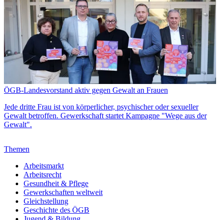
ÖGB-Landesvorstand aktiv gegen Gewalt an Frauen
Jede dritte Frau ist von körperlicher, psychischer oder sexueller
Gewalt betroffen. Gewerkschaft startet Kampagne "Wege aus der
Gewalt".
Themen
Arbeitsmarkt
Arbeitsrecht
Gesundheit & Pflege
Gewerkschaften weltweit
Gleichstellung
Geschichte des ÖGB
Jugend & Bildung