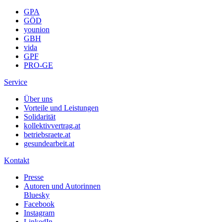
GPA
GÖD
younion
GBH
vida
GPF
PRO-GE
Service
Über uns
Vorteile und Leistungen
Solidarität
kollektivvertrag.at
betriebsraete.at
gesundearbeit.at
Kontakt
Presse
Autoren und Autorinnen
Bluesky
Facebook
Instagram
LinkedIn