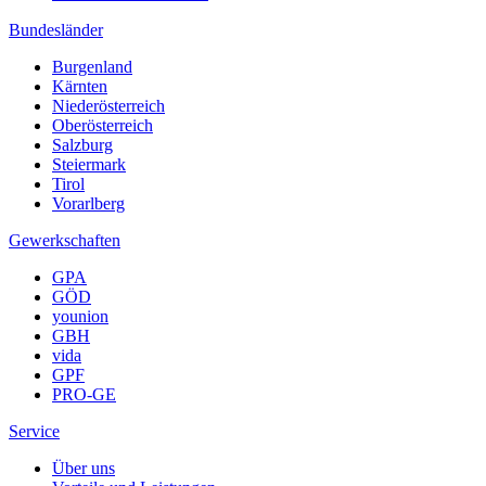
Bundesländer
Burgenland
Kärnten
Niederösterreich
Oberösterreich
Salzburg
Steiermark
Tirol
Vorarlberg
Gewerkschaften
GPA
GÖD
younion
GBH
vida
GPF
PRO-GE
Service
Über uns