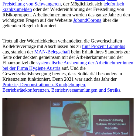
Freistellung von Schwangeren
, der Möglichkeit sich
telefonisch
krankzumelden
oder der Wiedereinführung der Freistellung von
Risikogruppen. Arbeitnehmer:innen wurden das ganze Jahr zu den
wichtigsten Fragen auf der Webseite
JobundCorona
über die
geltenden Regeln informiert.
Trotz all der Widerlichkeiten verhandelten die Gewerkschaften
Kollektivverträge mit Abschlüssen bis zu
fünf Prozent Lohnplus
aus, standen der
MAN-Belegschaft
beim Erhalt ihres Standorts zur
Seite oder deckten gemeinsam mit der Arbeiterkammer und der
Finanzpolizei die
systematische Ausbeutung der Arbeitnehmer:innen
bei der Firma Hygiene Austria
auf. Und die
Gewerkschaftsbewegung bewies, dass Solidarität besonders in
Krisenzeiten funktioniert. Denn 2021 war auch das Jahr der
Proteste, Demonstrationen, Kundgebungen,
Betriebsrätekonferenzen, Betriebsversammlungen und Streiks
.