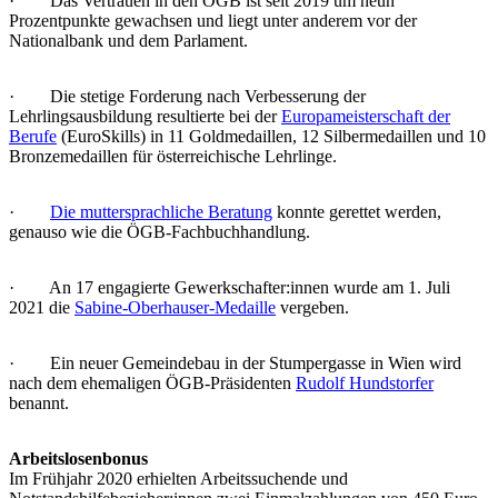
· Das Vertrauen in den ÖGB ist seit 2019 um neun
Prozentpunkte gewachsen und liegt unter anderem vor der
Nationalbank und dem Parlament.
· Die stetige Forderung nach Verbesserung der
Lehrlingsausbildung resultierte bei der
Europameisterschaft der
Berufe
(EuroSkills) in 11 Goldmedaillen, 12 Silbermedaillen und 10
Bronzemedaillen für österreichische Lehrlinge.
·
Die muttersprachliche Beratung
konnte gerettet werden,
genauso wie die ÖGB-Fachbuchhandlung.
· An 17 engagierte Gewerkschafter:innen wurde am 1. Juli
2021 die
Sabine-Oberhauser-Medaille
vergeben.
· Ein neuer Gemeindebau in der Stumpergasse in Wien wird
nach dem ehemaligen ÖGB-Präsidenten
Rudolf Hundstorfer
benannt.
Arbeitslosenbonus
Im Frühjahr 2020 erhielten Arbeitssuchende und