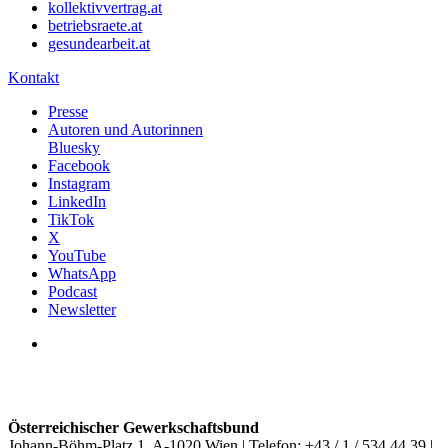
kollektivvertrag.at
betriebsraete.at
gesundearbeit.at
Kontakt
Presse
Autoren und Autorinnen
Bluesky
Facebook
Instagram
LinkedIn
TikTok
X
YouTube
WhatsApp
Podcast
Newsletter
Österreichischer Gewerkschaftsbund
Johann-Böhm-Platz 1, A-1020 Wien | Telefon: +43 / 1 / 534 44 39 |