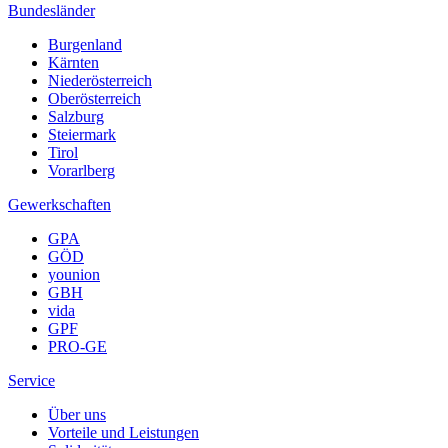
Bundesländer
Burgenland
Kärnten
Niederösterreich
Oberösterreich
Salzburg
Steiermark
Tirol
Vorarlberg
Gewerkschaften
GPA
GÖD
younion
GBH
vida
GPF
PRO-GE
Service
Über uns
Vorteile und Leistungen