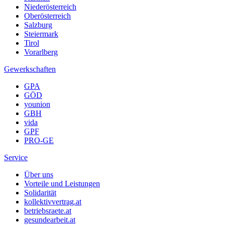
Niederösterreich
Oberösterreich
Salzburg
Steiermark
Tirol
Vorarlberg
Gewerkschaften
GPA
GÖD
younion
GBH
vida
GPF
PRO-GE
Service
Über uns
Vorteile und Leistungen
Solidarität
kollektivvertrag.at
betriebsraete.at
gesundearbeit.at