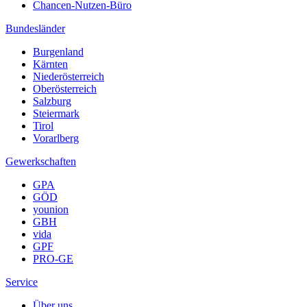
Chancen-Nutzen-Büro
Bundesländer
Burgenland
Kärnten
Niederösterreich
Oberösterreich
Salzburg
Steiermark
Tirol
Vorarlberg
Gewerkschaften
GPA
GÖD
younion
GBH
vida
GPF
PRO-GE
Service
Über uns