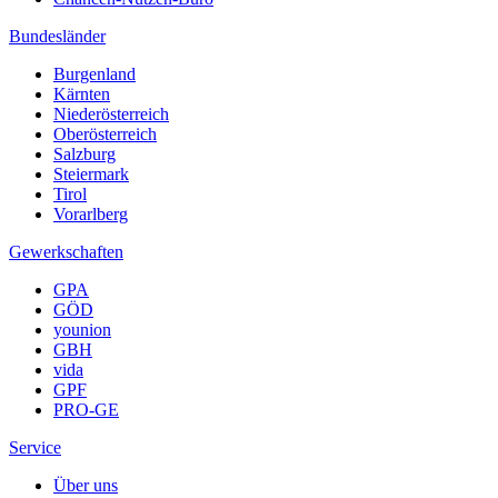
Bundesländer
Burgenland
Kärnten
Niederösterreich
Oberösterreich
Salzburg
Steiermark
Tirol
Vorarlberg
Gewerkschaften
GPA
GÖD
younion
GBH
vida
GPF
PRO-GE
Service
Über uns