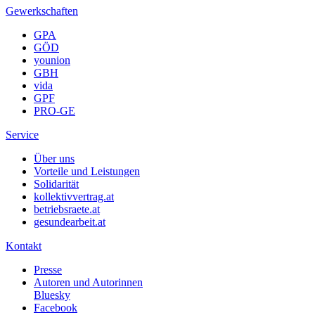
Gewerkschaften
GPA
GÖD
younion
GBH
vida
GPF
PRO-GE
Service
Über uns
Vorteile und Leistungen
Solidarität
kollektivvertrag.at
betriebsraete.at
gesundearbeit.at
Kontakt
Presse
Autoren und Autorinnen
Bluesky
Facebook