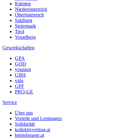
Kärnten
Niederösterreich
Oberösterreich
Salzburg
Steiermark
Tirol
Vorarlberg
Gewerkschaften
GPA
GÖD
younion
GBH
vida
GPF
PRO-GE
Service
Über uns
Vorteile und Leistungen
Solidarität
kollektivvertrag.at
betriebsraete.at