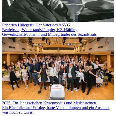
Friedrich Hillegeist: Der Vater des ASVG
Betriebsrat, Widerstandskämpfer, KZ-Häftling,
Gewerkschaftsobmann und Mitbegründer des Sozialstaats
2025: Ein Jahr zwischen Krisenmodus und Meilensteinen
Ein Rückblick auf Erfolge, harte Verhandlungen und ein Ausblick
was noch zu tun ist