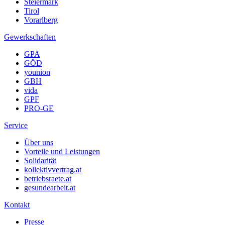
Steiermark
Tirol
Vorarlberg
Gewerkschaften
GPA
GÖD
younion
GBH
vida
GPF
PRO-GE
Service
Über uns
Vorteile und Leistungen
Solidarität
kollektivvertrag.at
betriebsraete.at
gesundearbeit.at
Kontakt
Presse