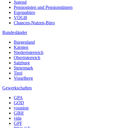
Jugend
Pensionisten und Pensionstinnen
Europabüro
VÖGB
Chancen-Nutzen-Büro
Bundesländer
Burgenland
Kärnten
Niederösterreich
Oberösterreich
Salzburg
Steiermark
Tirol
Vorarlberg
Gewerkschaften
GPA
GÖD
younion
GBH
vida
GPF