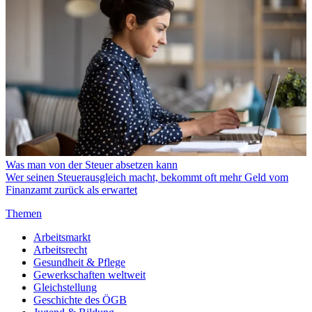
Was man von der Steuer absetzen kann
Wer seinen Steuerausgleich macht, bekommt oft mehr Geld vom
Finanzamt zurück als erwartet
Themen
Arbeitsmarkt
Arbeitsrecht
Gesundheit & Pflege
Gewerkschaften weltweit
Gleichstellung
Geschichte des ÖGB