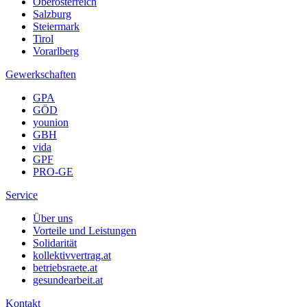
Oberösterreich
Salzburg
Steiermark
Tirol
Vorarlberg
Gewerkschaften
GPA
GÖD
younion
GBH
vida
GPF
PRO-GE
Service
Über uns
Vorteile und Leistungen
Solidarität
kollektivvertrag.at
betriebsraete.at
gesundearbeit.at
Kontakt