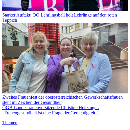
Starker Auftakt: OÖ Lehrlingsball holt Lehrlinge auf den roten
Teppich
Zweites Frauenfest der oberösterreichischen Gewerkschaftsfrauen
steht im Zeichen der Gesundheit
ÖGB-Landesfrauenvorsitzende Christine Heitzinger:
„Frauengesundheit ist eine Frage der Gerechtigkeit!“
Themen