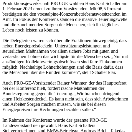
Produktionsgewerkschaft PRO-GE wählten Hans Karl Schaller am
1. Februar 2023 erneut zu ihrem Vorsitzenden. Mit 98,5 Prozent
bestätigten sie den voestalpine-Konzernbetriebsratsvorsitzenden im
Amt. Im Fokus der Konferenz standen die massive Teuerungswelle
und die zunehmenden Sorgen der Menschen, sich ihr tägliches
Leben noch leisten zu können.
Die Delegierten waren sich über alle Fraktionen hinweg einig, dass
neben Energiepreisdeckeln, Unterstützungsleistungen und
steuerlichen Maßnahmen vor allem sichere Jobs mit guten und
verlässlichen Löhnen das wichtigste für die Menschen sei. „Nur mit
anständigen Kollektivvertragsabschlüssen sind faire Einkommen
möglich. Nachhaltige Lohnerhöhungen sind die Basis dafür, dass
die Menschen über die Runden kommen“, stellt Schaller klar.
Auch PRO-GE-Vorsitzender Rainer Wimmer, der das Hauptreferat
bei der Konferenz hielt, fordert rasche Maßnahmen der
Bundesregierung gegen die Teuerung. „Wir brauchen dringend
einen Heizkostendeckel. Es kann nicht sein, dass sich Arbeiterinnen
und Arbeiter Sorgen machen müssen, wie sie bei diesen
Energiepreisen ihre Rechnungen bezahlen sollen.“
Im Rahmen der Konferenz wurde der gesamte PRO-GE
Landesvorstand neu gewählt. Hans Karl Schallers
StellvertreterInnen sind BMW-Betriebsrat Andreas Brich, Takeda-