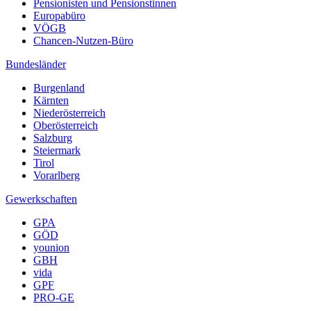
Pensionisten und Pensionstinnen
Europabüro
VÖGB
Chancen-Nutzen-Büro
Bundesländer
Burgenland
Kärnten
Niederösterreich
Oberösterreich
Salzburg
Steiermark
Tirol
Vorarlberg
Gewerkschaften
GPA
GÖD
younion
GBH
vida
GPF
PRO-GE