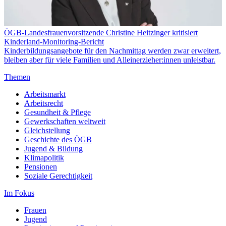
ÖGB-Landesfrauenvorsitzende Christine Heitzinger kritisiert
Kinderland-Monitoring-Bericht
Kinderbildungsangebote für den Nachmittag werden zwar erweitert,
bleiben aber für viele Familien und Alleinerzieher:innen unleistbar.
Themen
Arbeitsmarkt
Arbeitsrecht
Gesundheit & Pflege
Gewerkschaften weltweit
Gleichstellung
Geschichte des ÖGB
Jugend & Bildung
Klimapolitik
Pensionen
Soziale Gerechtigkeit
Im Fokus
Frauen
Jugend