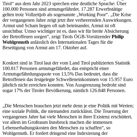
Tirol“ aus dem Jahr 2023 sprechen eine deutliche Sprache: Über
100.000 Personen sind armutsgefährdet. 17.287 Erwerbstätige
gelten trotz Vollzeitjob als sogenannte „Working Poor“. „Die Krise
der vergangenen Jahre zeigt jetzt ihre verheerenden Auswirkungen.
Armut und Scham liegen oft nah beieinander, Armut ist oft
unsichtbar. Umso wichtiger ist es, dass wir für breite Absicherung
der Betroffenen sorgen“, zeigt Tirols ÖGB-Vorsitzender
Philip
Wohlgemuth
anlässlich des Internationalen Tages für die
Beseitigung von Armut am 17. Oktober auf.
Konkret sind in Tirol laut der vom Land Tirol publizierten Statistik
100.817 Personen armutsgefährdet, das entspricht einer
Armutsgefährdungsquote von 13,5% Das bedeutet, dass die
Betroffenen das festgelegte Schwelleneinkommen von 15.957 Euro
jährlich nicht erreichen konnten. Von Ausgrenzung bedroht sind
sogar 17% der Tiroler Bevölkerung, nämlich 126.848 Personen.
„Die Menschen brauchen jetzt mehr denn je eine Politik mit Werten;
eine soziale Politik, die niemanden zurücklässt. Die Teuerung der
vergangenen Jahre hat viele Menschen in ihrer Existenz erschüttert,
vor allem im Großraum Innsbruck machen die immensen
Lebenserhaltungskosten den Menschen zu schaffen“, so
Wohlgemuth. Er fordert dringend eine Indexierung der