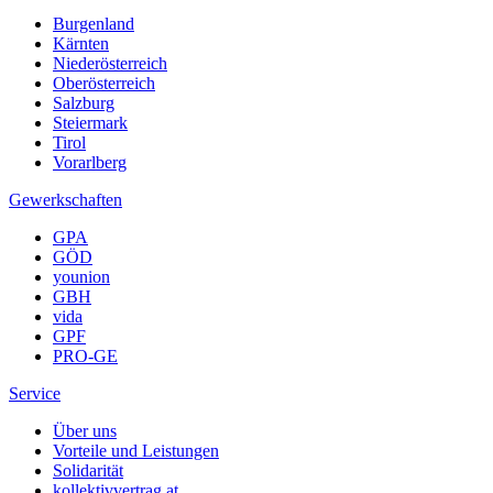
Burgenland
Kärnten
Niederösterreich
Oberösterreich
Salzburg
Steiermark
Tirol
Vorarlberg
Gewerkschaften
GPA
GÖD
younion
GBH
vida
GPF
PRO-GE
Service
Über uns
Vorteile und Leistungen
Solidarität
kollektivvertrag.at