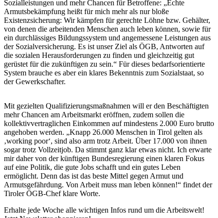
Sozialleistungen und mehr Chancen für Betroffene: „Echte
Armutsbekämpfung heißt für mich mehr als nur bloße
Existenzsicherung: Wir kämpfen für gerechte Löhne bzw. Gehälter,
von denen die arbeitenden Menschen auch leben können, sowie für
ein durchlässiges Bildungssystem und angemessene Leistungen aus
der Sozialversicherung. Es ist unser Ziel als ÖGB, Antworten auf
die sozialen Herausforderungen zu finden und gleichzeitig gut
gerüstet für die zukünftigen zu sein.“ Für dieses bedarfsorientierte
System brauche es aber ein klares Bekenntnis zum Sozialstaat, so
der Gewerkschafter.
Mit gezielten Qualifizierungsmaßnahmen will er den Beschäftigten
mehr Chancen am Arbeitsmarkt eröffnen, zudem sollen die
kollektivvertraglichen Einkommen auf mindestens 2.000 Euro brutto
angehoben werden. „Knapp 26.000 Menschen in Tirol gelten als
‚working poor‘, sind also arm trotz Arbeit. Über 17.000 von ihnen
sogar trotz Vollzeitjob. Da stimmt ganz klar etwas nicht. Ich erwarte
mir daher von der künftigen Bundesregierung einen klaren Fokus
auf eine Politik, die gute Jobs schafft und ein gutes Leben
ermöglicht. Denn das ist das beste Mittel gegen Armut und
Armutsgefährdung. Von Arbeit muss man leben können!“ findet der
Tiroler ÖGB-Chef klare Worte.
Erhalte jede Woche alle wichtigen Infos rund um die Arbeitswelt!