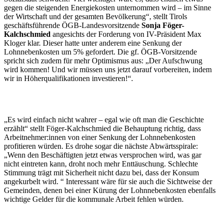
gegen die steigenden Energiekosten unternommen wird – im Sinne
der Wirtschaft und der gesamten Bevölkerung“, stellt Tirols
geschäftsführende ÖGB-Landesvorsitzende
Sonja Föger-
Kalchschmied
angesichts der Forderung von IV-Präsident Max
Kloger klar. Dieser hatte unter anderem eine Senkung der
Lohnnebenkosten um 5% gefordert. Die gf. ÖGB-Vorsitzende
spricht sich zudem für mehr Optimismus aus: „Der Aufschwung
wird kommen! Und wir müssen uns jetzt darauf vorbereiten, indem
wir in Höherqualifikationen investieren!“.
„Es wird einfach nicht wahrer – egal wie oft man die Geschichte
erzählt“ stellt Föger-Kalchschmied die Behauptung richtig, dass
Arbeitnehmer:innen von einer Senkung der Lohnnebenkosten
profitieren würden. Es drohe sogar die nächste Abwärtsspirale:
„Wenn den Beschäftigten jetzt etwas versprochen wird, was gar
nicht eintreten kann, droht noch mehr Enttäuschung. Schlechte
Stimmung trägt mit Sicherheit nicht dazu bei, dass der Konsum
angekurbelt wird. “ Interessant wäre für sie auch die Sichtweise der
Gemeinden, denen bei einer Kürung der Lohnnebenkosten ebenfalls
wichtige Gelder für die kommunale Arbeit fehlen würden.