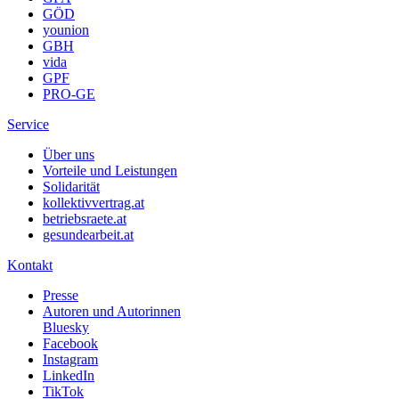
GÖD
younion
GBH
vida
GPF
PRO-GE
Service
Über uns
Vorteile und Leistungen
Solidarität
kollektivvertrag.at
betriebsraete.at
gesundearbeit.at
Kontakt
Presse
Autoren und Autorinnen
Bluesky
Facebook
Instagram
LinkedIn
TikTok