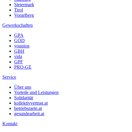
Steiermark
Tirol
Vorarlberg
Gewerkschaften
GPA
GÖD
younion
GBH
vida
GPF
PRO-GE
Service
Über uns
Vorteile und Leistungen
Solidarität
kollektivvertrag.at
betriebsraete.at
gesundearbeit.at
Kontakt