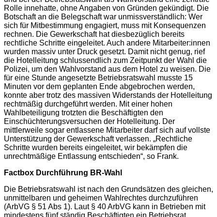
Rolle innehatte, ohne Angaben von Gründen gekündigt. Die
Botschaft an die Belegschaft war unmissverständlich: Wer
sich für Mitbestimmung engagiert, muss mit Konsequenzen
rechnen. Die Gewerkschaft hat diesbezüglich bereits
rechtliche Schritte eingeleitet. Auch andere Mitarbeiter:innen
wurden massiv unter Druck gesetzt. Damit nicht genug, rief
die Hotelleitung schlussendlich zum Zeitpunkt der Wahl die
Polizei, um den Wahlvorstand aus dem Hotel zu weisen. Die
für eine Stunde angesetzte Betriebsratswahl musste 15
Minuten vor dem geplanten Ende abgebrochen werden,
konnte aber trotz des massiven Widerstands der Hotelleitung
rechtmäßig durchgeführt werden. Mit einer hohen
Wahlbeteiligung trotzten die Beschäftigten den
Einschüchterungsversuchen der Hotelleitung. Der
mittlerweile sogar entlassene Mitarbeiter darf sich auf vollste
Unterstützung der Gewerkschaft verlassen. „Rechtliche
Schritte wurden bereits eingeleitet, wir bekämpfen die
unrechtmäßige Entlassung entschieden“, so Frank.
Factbox Durchführung BR-Wahl
Die Betriebsratswahl ist nach den Grundsätzen des gleichen,
unmittelbaren und geheimen Wahlrechtes durchzuführen
(ArbVG § 51 Abs 1). Laut § 40 ArbVG kann in Betrieben mit
mindestens fünf ständig Beschäftigten ein Betriebsrat