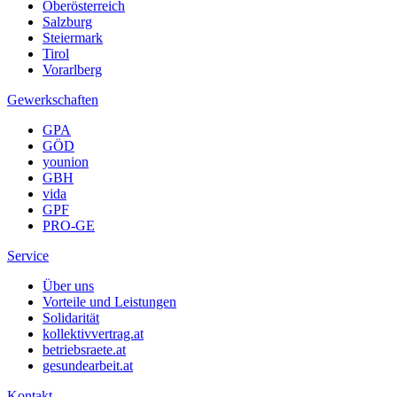
Oberösterreich
Salzburg
Steiermark
Tirol
Vorarlberg
Gewerkschaften
GPA
GÖD
younion
GBH
vida
GPF
PRO-GE
Service
Über uns
Vorteile und Leistungen
Solidarität
kollektivvertrag.at
betriebsraete.at
gesundearbeit.at
Kontakt