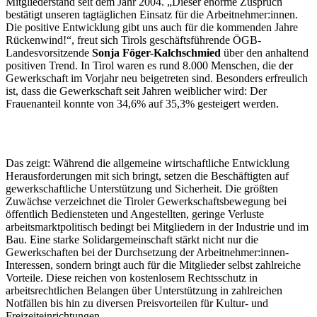
Mitgliederstand seit dem Jahr 2004. „Dieser enorme Zuspruch
bestätigt unseren tagtäglichen Einsatz für die Arbeitnehmer:innen.
Die positive Entwicklung gibt uns auch für die kommenden Jahre
Rückenwind!“, freut sich Tirols geschäftsführende ÖGB-
Landesvorsitzende
Sonja Föger-Kalchschmied
über den anhaltend
positiven Trend. In Tirol waren es rund 8.000 Menschen, die der
Gewerkschaft im Vorjahr neu beigetreten sind. Besonders erfreulich
ist, dass die Gewerkschaft seit Jahren weiblicher wird: Der
Frauenanteil konnte von 34,6% auf 35,3% gesteigert werden.
Das zeigt: Während die allgemeine wirtschaftliche Entwicklung
Herausforderungen mit sich bringt, setzen die Beschäftigten auf
gewerkschaftliche Unterstützung und Sicherheit. Die größten
Zuwächse verzeichnet die Tiroler Gewerkschaftsbewegung bei
öffentlich Bediensteten und Angestellten, geringe Verluste
arbeitsmarktpolitisch bedingt bei Mitgliedern in der Industrie und im
Bau. Eine starke Solidargemeinschaft stärkt nicht nur die
Gewerkschaften bei der Durchsetzung der Arbeitnehmer:innen-
Interessen, sondern bringt auch für die Mitglieder selbst zahlreiche
Vorteile. Diese reichen von kostenlosem Rechtsschutz in
arbeitsrechtlichen Belangen über Unterstützung in zahlreichen
Notfällen bis hin zu diversen Preisvorteilen für Kultur- und
Freizeiteinrichtungen.