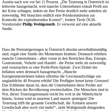
Austria nach wie vor bei 11 Prozent. „Die Teuerung in Österreich ist
teilweise hausgemacht, weil manche Unternehmen eiskalt Profit aus
der Krise schlagen, indem sie ihre Preise deutlich mehr anheben als
notwendig. Wir brauchen endlich eine Preiskommission zur
Kontrolle der explodierenden Kosten!“, fordert Tirols ÖGB-
Vorsitzender
Philip Wohlgemuth
. Er verweist auf eine aktuelle
Studie.
Dass die Preissteigerungen in Österreich absolut unverhältnismäßig
sind, ergab eine Studie des Momentum Instituts: Demnach erhöhen
manche Unternehmen - allen voran in den Bereichen Bau, Energie,
Gastronomie, Verkehr und Handel - die Preise mehr als notwendig
und verursachen so eine Profit-Preis-Spirale. Zwei Drittel der
Inflation seien demnach hausgemacht. „Manche
Energieunternehmen haben offenbar die Gewinnaufschläge um
unglaubliche 40 Prozent erhöht! Die Profitgier kennt keine Grenzen!
Das Schlimme daran ist, dass die Unternehmen diese Profite auf
dem Rücken der Bevölkerung erwirtschaften. Die Menschen sind in
Not, dieser Teuerungstsunami reicht bis weit in die Mittelschicht
hinein, Armut wird in unserem Land massiv ansteigen! Die
Teuerung trifft die gesamte Gesellschaft, die Ärmsten unserer
Gesellschaft aber noch viel mehr!“, sieht Wohlgemuth dringenden