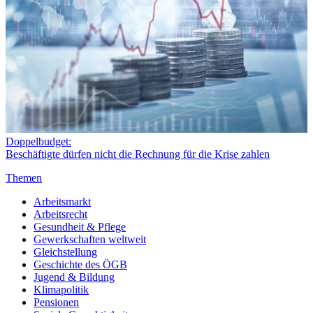
Doppelbudget:
Beschäftigte dürfen nicht die Rechnung für die Krise zahlen
Themen
Arbeitsmarkt
Arbeitsrecht
Gesundheit & Pflege
Gewerkschaften weltweit
Gleichstellung
Geschichte des ÖGB
Jugend & Bildung
Klimapolitik
Pensionen