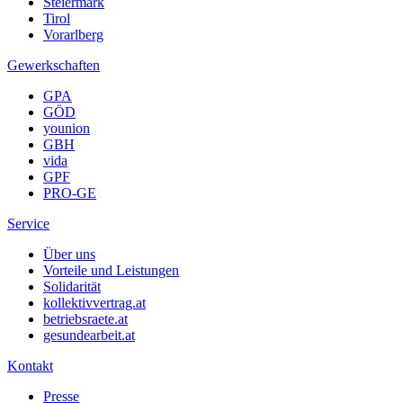
Steiermark
Tirol
Vorarlberg
Gewerkschaften
GPA
GÖD
younion
GBH
vida
GPF
PRO-GE
Service
Über uns
Vorteile und Leistungen
Solidarität
kollektivvertrag.at
betriebsraete.at
gesundearbeit.at
Kontakt
Presse