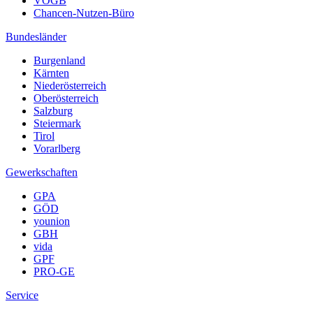
VÖGB
Chancen-Nutzen-Büro
Bundesländer
Burgenland
Kärnten
Niederösterreich
Oberösterreich
Salzburg
Steiermark
Tirol
Vorarlberg
Gewerkschaften
GPA
GÖD
younion
GBH
vida
GPF
PRO-GE
Service