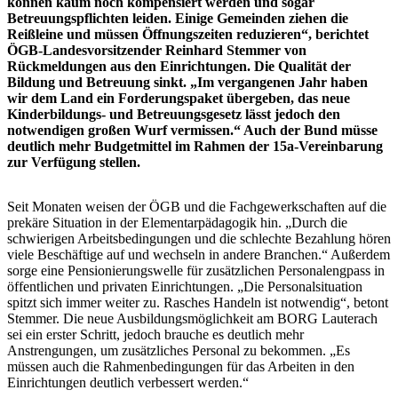
können kaum noch kompensiert werden und sogar
Betreuungspflichten leiden. Einige Gemeinden ziehen die
Reißleine und müssen Öffnungszeiten reduzieren“, berichtet
ÖGB-Landesvorsitzender Reinhard Stemmer von
Rückmeldungen aus den Einrichtungen. Die Qualität der
Bildung und Betreuung sinkt. „Im vergangenen Jahr haben
wir dem Land ein Forderungspaket übergeben, das neue
Kinderbildungs- und Betreuungsgesetz lässt jedoch den
notwendigen großen Wurf vermissen.“ Auch der Bund müsse
deutlich mehr Budgetmittel im Rahmen der 15a-Vereinbarung
zur Verfügung stellen.
Seit Monaten weisen der ÖGB und die Fachgewerkschaften auf die
prekäre Situation in der Elementarpädagogik hin. „Durch die
schwierigen Arbeitsbedingungen und die schlechte Bezahlung hören
viele Beschäftige auf und wechseln in andere Branchen.“ Außerdem
sorge eine Pensionierungswelle für zusätzlichen Personalengpass in
öffentlichen und privaten Einrichtungen. „Die Personalsituation
spitzt sich immer weiter zu. Rasches Handeln ist notwendig“, betont
Stemmer. Die neue Ausbildungsmöglichkeit am BORG Lauterach
sei ein erster Schritt, jedoch brauche es deutlich mehr
Anstrengungen, um zusätzliches Personal zu bekommen. „Es
müssen auch die Rahmenbedingungen für das Arbeiten in den
Einrichtungen deutlich verbessert werden.“