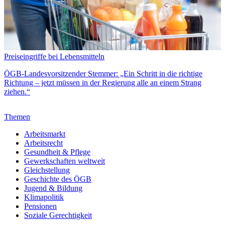
Preiseingriffe bei Lebensmitteln
ÖGB-Landesvorsitzender Stemmer: „Ein Schritt in die richtige
Richtung – jetzt müssen in der Regierung alle an einem Strang
ziehen.“
Themen
Arbeitsmarkt
Arbeitsrecht
Gesundheit & Pflege
Gewerkschaften weltweit
Gleichstellung
Geschichte des ÖGB
Jugend & Bildung
Klimapolitik
Pensionen
Soziale Gerechtigkeit