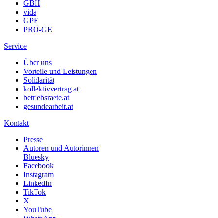
GBH
vida
GPF
PRO-GE
Service
Über uns
Vorteile und Leistungen
Solidarität
kollektivvertrag.at
betriebsraete.at
gesundearbeit.at
Kontakt
Presse
Autoren und Autorinnen
Bluesky
Facebook
Instagram
LinkedIn
TikTok
X
YouTube