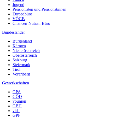
Jugend
Pensionisten und Pensionstinnen
Europabüro
VÖGB
Chancen-Nutzen-Büro
Bundesländer
Burgenland
Kärnten
Niederösterreich
Oberösterreich
Salzburg
Steiermark
Tirol
Vorarlberg
Gewerkschaften
GPA
GÖD
younion
GBH
vida
GPF