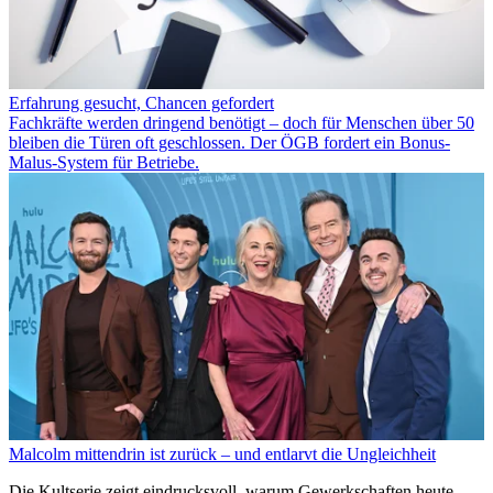
Erfahrung gesucht, Chancen gefordert
Fachkräfte werden dringend benötigt – doch für Menschen über 50
bleiben die Türen oft geschlossen. Der ÖGB fordert ein Bonus-
Malus-System für Betriebe.
Malcolm mittendrin ist zurück – und entlarvt die Ungleichheit
Die Kultserie zeigt eindrucksvoll, warum Gewerkschaften heute