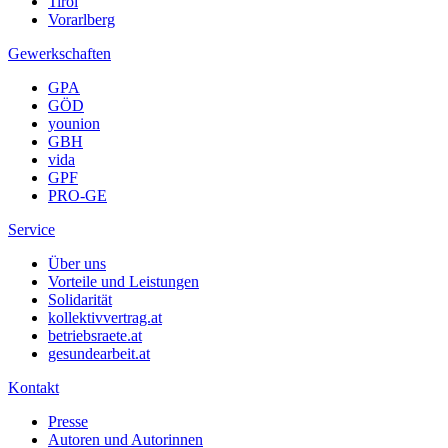
Tirol
Vorarlberg
Gewerkschaften
GPA
GÖD
younion
GBH
vida
GPF
PRO-GE
Service
Über uns
Vorteile und Leistungen
Solidarität
kollektivvertrag.at
betriebsraete.at
gesundearbeit.at
Kontakt
Presse
Autoren und Autorinnen