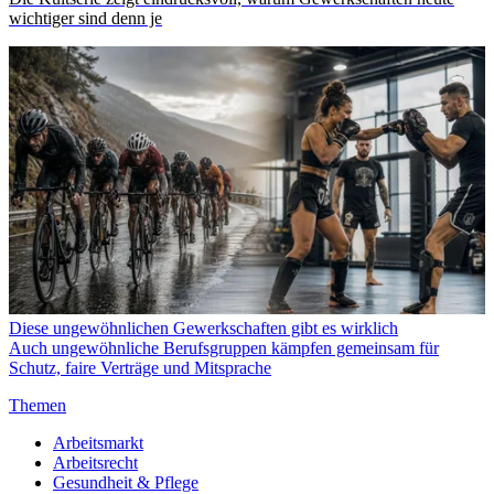
wichtiger
sind
denn je
Diese ungewöhnlichen Gewerkschaften gibt es wirklich
Auch ungewöhnliche Berufsgruppen kämpfen gemeinsam für
Schutz, faire Verträge und Mitsprache
Themen
Arbeitsmarkt
Arbeitsrecht
Gesundheit & Pflege