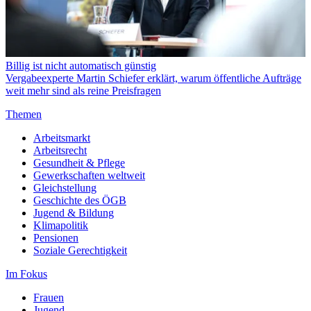
Billig ist nicht automatisch günstig
Vergabeexperte Martin Schiefer erklärt, warum öffentliche Aufträge
weit mehr sind als reine Preisfragen
Themen
Arbeitsmarkt
Arbeitsrecht
Gesundheit & Pflege
Gewerkschaften weltweit
Gleichstellung
Geschichte des ÖGB
Jugend & Bildung
Klimapolitik
Pensionen
Soziale Gerechtigkeit
Im Fokus
Frauen
Jugend