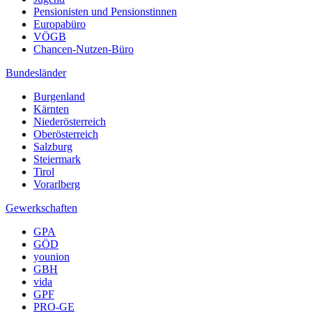
Pensionisten und Pensionstinnen
Europabüro
VÖGB
Chancen-Nutzen-Büro
Bundesländer
Burgenland
Kärnten
Niederösterreich
Oberösterreich
Salzburg
Steiermark
Tirol
Vorarlberg
Gewerkschaften
GPA
GÖD
younion
GBH
vida
GPF
PRO-GE