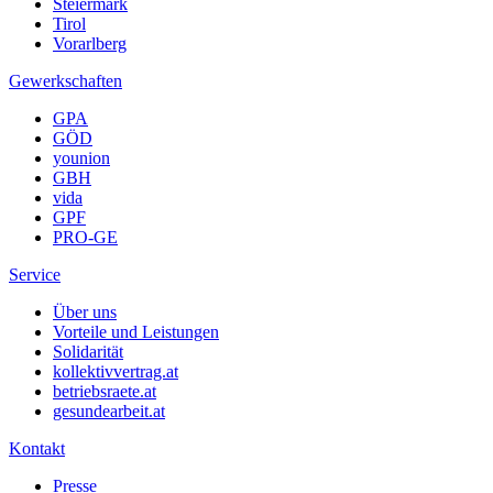
Steiermark
Tirol
Vorarlberg
Gewerkschaften
GPA
GÖD
younion
GBH
vida
GPF
PRO-GE
Service
Über uns
Vorteile und Leistungen
Solidarität
kollektivvertrag.at
betriebsraete.at
gesundearbeit.at
Kontakt
Presse